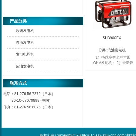
产品分类
数码发电机
SH3900EX
汽油发电机
分类:
汽油发电机
发电电焊机
1）搭载享誉全球本田
OHV发动机； 2）全新设
柴油发电机
计外观专利产品，2个AC
交流欧式插头和电压表；
3）17L与28L大容量油
联系方式
箱； 4）直...
电话：
81-276 56 7372（日本）
86-10-67670898 (中国）
传真：
81-276 56 6075（日本）
版权所有 Copyright(C)2009-2014 sawafuji-chn.