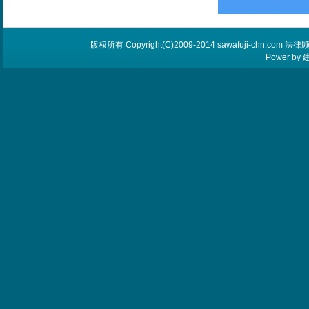
版权所有 Copyright(C)2009-2014 sawafuji-chn.
Power by