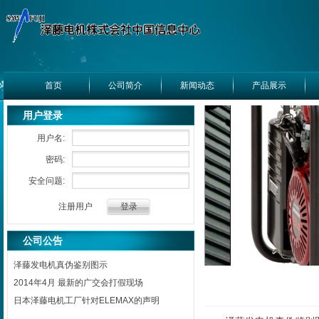
首页
公司简介
新闻动态
产品展示
用户登录
用户名:
密码:
安全问题:
注册用户
公司公告
泽藤发电机真伪鉴别图示
2014年4月 最新的广交会打假现场
日本泽藤电机工厂针对ELEMAX的声明