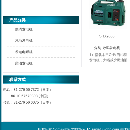
产品分类
数码发电机
SHX2000
汽油发电机
分类:
数码发电机
发电电焊机
1）搭载本田OHV四冲程
发动机，大幅减少燃油消
柴油发电机
耗，降低噪音； 2）高新
科技，全新设计的变频发
电机可提供优质电源；
联系方式
3）轻巧、方便，采用
新...
电话：
81-276 56 7372（日本）
86-10-67670898 (中国）
传真：
81-276 56 6075（日本）
版权所有 Copyright(C)2009-2014 sawafuji-chn.