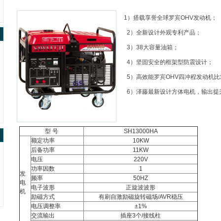
1）搭载享誉全球罗宾OHV发动机；
2）全新设计外观专利产品；
3）38大容量油箱；
4）坚固安全的框架型防震设计；
5）高效能罗宾OHV四冲程发动机比
6）泽藤最新设计方体电机，输出提升1
型 号
SH13000HA
额定功率
10KW
后备功率
11KW
电压
220V
功率因数
1
发
频率
50HZ
电
电子波形
正旋波波形
机
励磁方式
有刷自激励磁旋转磁场/AVR稳压
电压调整率
±1%
交流输出
插座3个/接线柱