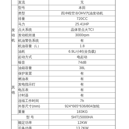
直流
无
型号
本田
类型
四冲程空冷OHV汽油发动机
排量
720CC
马力
25.41HP
点火系统
晶体管点火TCI
发
动
发动机转速
3000rpm
机
机油警告系统
有
机油容量（L）
1.8
油耗
6.9L/小时(全负载)
起动方式
电起动
噪音
74dB
油箱容量
38L
保护装置
有
燃油表
有
发电指示灯
有
其
电压表
有
他
计时器
有
连续工作时间
7h
外形尺寸(mm)
924*665*636/804加轮
重量
183KG
型 号
SHT15000HA
额定功率
12KW
后备功率
13.2KW