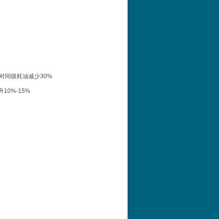
对同级耗油减少30%
0%-15%