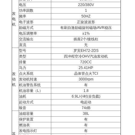
电压
220/380V
功率因数
1
发
频率
50HZ
电
电子波形
正旋波波形
机
励磁方式
有刷自激励磁旋转磁场/AVR稳压
电压调整率
±1%
交流输出
插座2个/接线柱
直流
无
型号
罗宾EH72-2DS
类型
四冲程空冷OHV汽油发动机
排量
720CC
马力
25.41HP
点火系统
晶体管点火TCI
发
动
发动机转速
3000rpm
机
机油警告系统
有
机油容量（L）
1.8
油耗
6.9L/小时(全负载)
起动方式
电起动
噪音
74dB
油箱容量
38L
保护装置
有
燃油表
有
发电指示灯
有
其